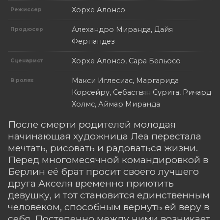
Хорхе Алонсо
Режиссер
Алехандро Миранда, Дайя
Продюсер
Фернандез
Хорхе Алонсо, Сара Бельосо
Сценарист
Макси Иглесиас, Маргарида
В ролях
Корсейру, Себастьян Сурита, Ричард
Холмс, Аймар Миранда
После смерти родителей молодая
начинающая художница Леа перестала
мечтать, рисовать и радоваться жизни.
Перед многомесячной командировкой в
Берлин её брат просит своего лучшего
друга Акселя временно приютить
девушку, и тот становится единственным
человеком, способным вернуть ей веру в
себя. Постепенно между ними возникает