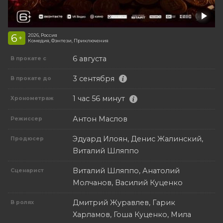
6
2026, Россия
+
Комедия, Фэнтези, Приключения
6 августа
В прокате с
3 сентября
В прокате до
1 час 56 минут
Хронометраж
Антон Маслов
Режиссер
Эдуард Илоян, Денис Жалинский,
Продюсер
Виталий Шляппо
Виталий Шляппо, Анатолий
Сценарист
Молчанов, Василий Куценко
Дмитрий Журавлев, Гарик
В ролях
Харламов, Гоша Куценко, Мила