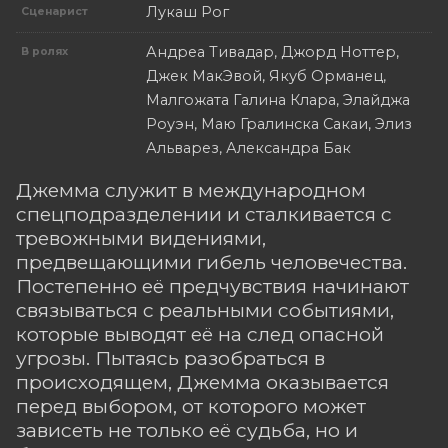
Лукаш Рог
Сценарист
Андреа Тивадар, Джорд Ноттер,
В ролях
Джек МакЭвой, Якуб Орманец,
Малгожата Галина Клара, Элайджа
Роуэн, Маю Гралинска Сакаи, Элиз
Альварез, Александра Бак
Джемма служит в международном
спецподразделении и сталкивается с
тревожными видениями,
предвещающими гибель человечества.
Постепенно её предчувствия начинают
связываться с реальными событиями,
которые выводят её на след опасной
угрозы. Пытаясь разобраться в
происходящем, Джемма оказывается
перед выбором, от которого может
зависеть не только её судьба, но и