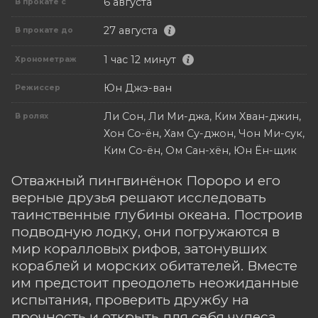
6 августа
В прокате с
27 августа
В прокате до
1 час 12 минут
Хронометраж
Юн Джэ-ван
Режиссер
Ли Сон, Ли Ми-джа, Ким Хван-джин,
В ролях
Хон Со-ён, Хам Су-джон, Чон Ми-сук,
Ким Со-ён, Ом Сан-хён, Юн Ён-щик
Отважный пингвинёнок Пороро и его
верные друзья решают исследовать
таинственные глубины океана. Построив
подводную лодку, они погружаются в
мир коралловых рифов, затонувших
кораблей и морских обитателей. Вместе
им предстоит преодолеть неожиданные
испытания, проверить дружбу на
прочность и открыть для себя чудеса