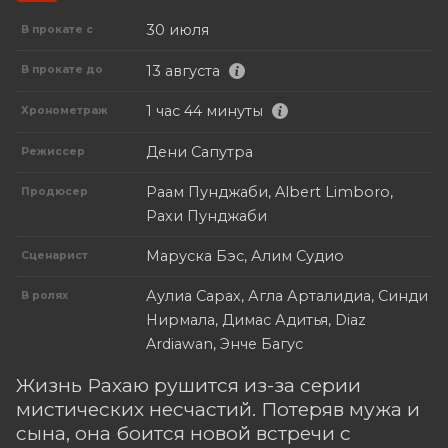
30 июля
В прокате с
13 августа
В прокате до
1 час 44 минуты
Хронометраж
Дени Сапутра
Режиссер
Раам Пунджаби, Albert Limboro,
Продюсер
Рахи Пунджаби
Маруска Бэс, Алим Судио
Сценарист
Аулиа Сарах, Агла Арталидиа, Синди
В ролях
Нирмала, Димас Адитья, Diaz
Ardiawan, Энче Багус
Жизнь Рахаю рушится из-за серии
мистических несчастий. Потеряв мужа и
сына, она боится новой встречи с