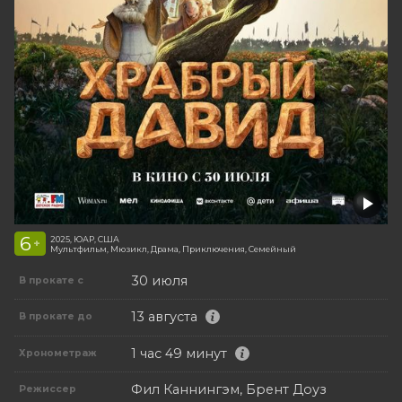
6
2025, ЮАР, США
+
Мультфильм, Мюзикл, Драма, Приключения, Семейный
30 июля
В прокате с
13 августа
В прокате до
1 час 49 минут
Хронометраж
Фил Каннингэм, Брент Доуз
Режиссер