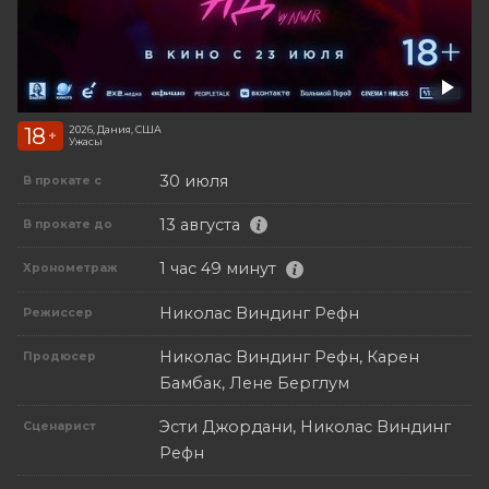
18
2026, Дания, США
+
Ужасы
30 июля
В прокате с
13 августа
В прокате до
1 час 49 минут
Хронометраж
Николас Виндинг Рефн
Режиссер
Николас Виндинг Рефн, Карен
Продюсер
Бамбак, Лене Берглум
Эсти Джордани, Николас Виндинг
Сценарист
Рефн