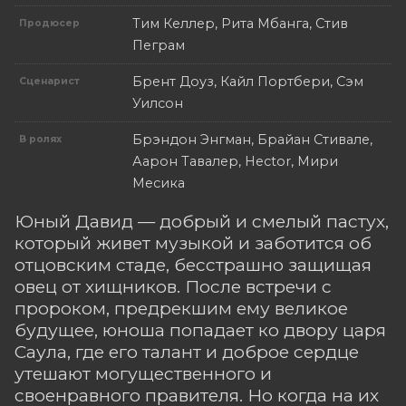
Тим Келлер, Рита Мбанга, Стив
Продюсер
Пеграм
Брент Доуз, Кайл Портбери, Сэм
Сценарист
Уилсон
Брэндон Энгман, Брайан Стивале,
В ролях
Аарон Тавалер, Hector, Мири
Месика
Юный Давид — добрый и смелый пастух,
который живет музыкой и заботится об
отцовским стаде, бесстрашно защищая
овец от хищников. После встречи с
пророком, предрекшим ему великое
будущее, юноша попадает ко двору царя
Саула, где его талант и доброе сердце
утешают могущественного и
своенравного правителя. Но когда на их