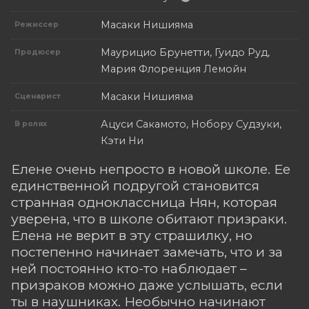
Масаки Нишияма
Режиссер
Маурицио Брунетти, Гуидо Руд,
Продюсер
Мария Флоренция Лемойн
Масаки Нишияма
Сценарист
Ацуси Сакамото, Нобору Судзуки,
В ролях
Кэти Ни
Елене очень непросто в новой школе. Ее
единственной подругой становится
странная одноклассница Нян, которая
уверена, что в школе обитают призраки.
Елена не верит в эту страшилку, но
постепенно начинает замечать, что и за
ней постоянно кто-то наблюдает –
призраков можно даже услышать, если
ты в наушниках. Необычно начинают