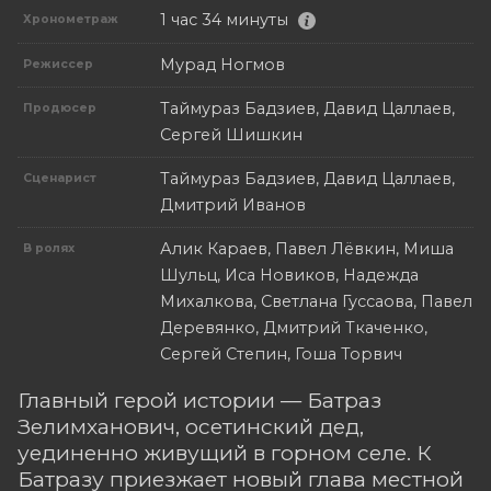
1 час 34 минуты
Хронометраж
Мурад Ногмов
Режиссер
Таймураз Бадзиев, Давид Цаллаев,
Продюсер
Сергей Шишкин
Таймураз Бадзиев, Давид Цаллаев,
Сценарист
Дмитрий Иванов
Алик Караев, Павел Лёвкин, Миша
В ролях
Шульц, Иса Новиков, Надежда
Михалкова, Светлана Гуссаова, Павел
Деревянко, Дмитрий Ткаченко,
Сергей Степин, Гоша Торвич
Главный герой истории — Батраз
Зелимханович, осетинский дед,
уединенно живущий в горном селе. К
Батразу приезжает новый глава местной