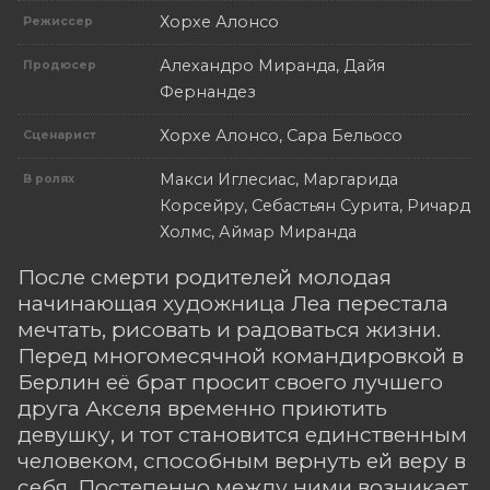
Хорхе Алонсо
Режиссер
Алехандро Миранда, Дайя
Продюсер
Фернандез
Хорхе Алонсо, Сара Бельосо
Сценарист
Макси Иглесиас, Маргарида
В ролях
Корсейру, Себастьян Сурита, Ричард
Холмс, Аймар Миранда
После смерти родителей молодая
начинающая художница Леа перестала
мечтать, рисовать и радоваться жизни.
Перед многомесячной командировкой в
Берлин её брат просит своего лучшего
друга Акселя временно приютить
девушку, и тот становится единственным
человеком, способным вернуть ей веру в
себя. Постепенно между ними возникает