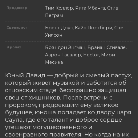
Тим Келлер, Рита Мбанга, Стив
Продюсер
Пеграм
Брент Доуз, Кайл Портбери, Сэм
Сценарист
Уилсон
Брэндон Энгман, Брайан Стивале,
В ролях
Аарон Тавалер, Hector, Мири
Месика
Юный Давид — добрый и смелый пастух,
который живет музыкой и заботится об
отцовским стаде, бесстрашно защищая
овец от хищников. После встречи с
пророком, предрекшим ему великое
будущее, юноша попадает ко двору царя
Саула, где его талант и доброе сердце
утешают могущественного и
своенравного правителя. Но когда на их