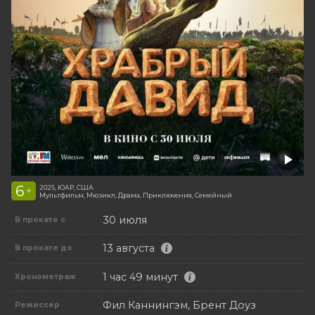
6
2025, ЮАР, США
+
Мультфильм, Мюзикл, Драма, Приключения, Семейный
30 июля
В прокате с
13 августа
В прокате до
1 час 49 минут
Хронометраж
Фил Каннингэм, Брент Доуз
Режиссер