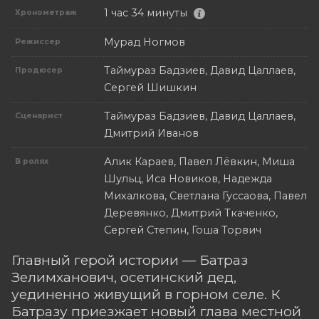
1 час 34 минуты
Хронометраж
Мурад Ногмов
Режиссер
Таймураз Бадзиев, Давид Цаллаев,
Продюсер
Сергей Шишкин
Таймураз Бадзиев, Давид Цаллаев,
Сценарист
Дмитрий Иванов
Алик Караев, Павел Лёвкин, Миша
В ролях
Шульц, Иса Новиков, Надежда
Михалкова, Светлана Гуссаова, Павел
Деревянко, Дмитрий Ткаченко,
Сергей Степин, Гоша Торвич
Главный герой истории — Батраз
Зелимханович, осетинский дед,
уединенно живущий в горном селе. К
Батразу приезжает новый глава местной