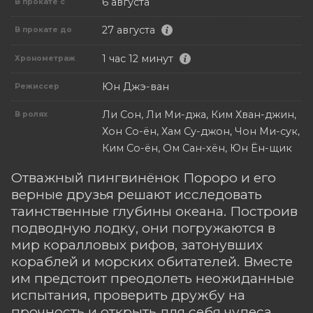
6 августа
В прокате с
27 августа
В прокате до
1 час 12 минут
Хронометраж
Юн Джэ-ван
Режиссер
Ли Сон, Ли Ми-джа, Ким Хван-джин,
В ролях
Хон Со-ён, Хам Су-джон, Чон Ми-сук,
Ким Со-ён, Ом Сан-хён, Юн Ён-щик
Отважный пингвинёнок Пороро и его
верные друзья решают исследовать
таинственные глубины океана. Построив
подводную лодку, они погружаются в
мир коралловых рифов, затонувших
кораблей и морских обитателей. Вместе
им предстоит преодолеть неожиданные
испытания, проверить дружбу на
прочность и открыть для себя чудеса