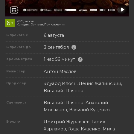
6
2026, Россия
+
Комедия, Фэнтези, Приключения
6 августа
В прокате с
3 сентября
В прокате до
1 час 56 минут
Хронометраж
Антон Маслов
Режиссер
Эдуард Илоян, Денис Жалинский,
Продюсер
Виталий Шляппо
Виталий Шляппо, Анатолий
Сценарист
Молчанов, Василий Куценко
Дмитрий Журавлев, Гарик
В ролях
Харламов, Гоша Куценко, Мила