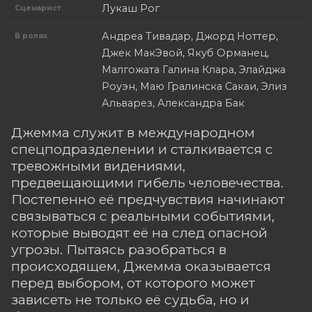
Лукаш Рог
Сценарист
Андреа Тивадар, Джорд Ноттер,
В ролях
Джек МакЭвой, Якуб Орманец,
Малгожата Галина Клара, Элайджа
Роуэн, Маю Гралинска Сакаи, Элиз
Альварез, Александра Бак
Джемма служит в международном
спецподразделении и сталкивается с
тревожными видениями,
предвещающими гибель человечества.
Постепенно её предчувствия начинают
связываться с реальными событиями,
которые выводят её на след опасной
угрозы. Пытаясь разобраться в
происходящем, Джемма оказывается
перед выбором, от которого может
зависеть не только её судьба, но и