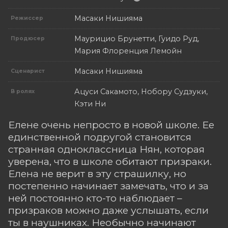
Масаки Нишияма
Режиссер
Маурицио Брунетти, Гуидо Руд,
Продюсер
Мария Флоренция Лемойн
Масаки Нишияма
Сценарист
Ацуси Сакамото, Нобору Судзуки,
В ролях
Кэти Ни
Елене очень непросто в новой школе. Ее
единственной подругой становится
странная одноклассница Нян, которая
уверена, что в школе обитают призраки.
Елена не верит в эту страшилку, но
постепенно начинает замечать, что и за
ней постоянно кто-то наблюдает –
призраков можно даже услышать, если
ты в наушниках. Необычно начинают