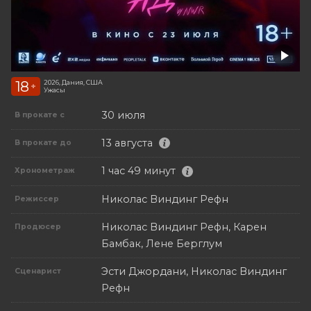
18
2026, Дания, США
+
Ужасы
30 июля
В прокате с
13 августа
В прокате до
1 час 49 минут
Хронометраж
Николас Виндинг Рефн
Режиссер
Николас Виндинг Рефн, Карен
Продюсер
Бамбак, Лене Берглум
Эсти Джордани, Николас Виндинг
Сценарист
Рефн