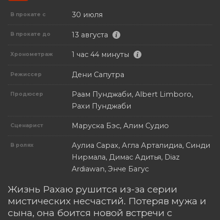
30 июля
В прокате с
13 августа
В прокате до
1 час 44 минуты
Хронометраж
Дени Сапутра
Режиссер
Раам Пунджаби, Albert Limboro,
Продюсер
Рахи Пунджаби
Маруска Бэс, Алим Судио
Сценарист
Аулиа Сарах, Агла Арталидиа, Синди
В ролях
Нирмала, Димас Адитья, Diaz
Ardiawan, Энче Багус
Жизнь Рахаю рушится из-за серии
мистических несчастий. Потеряв мужа и
сына, она боится новой встречи с