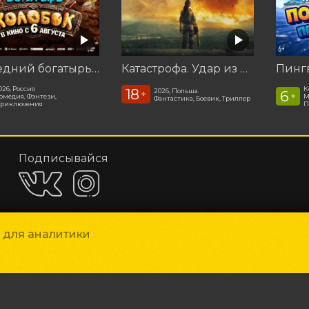
Последний богатырь. Колобок
Катастрофа. Удар из космоса
026, Россия
К
18
2026, Польша
6
+
+
омедия, Фэнтези,
М
Фантастика, Боевик, Триллер
риключения
П
Подписывайся
и для аналитики