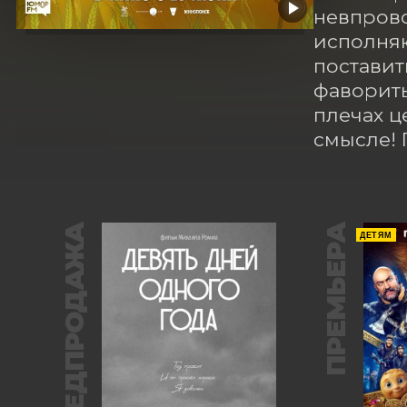
невпрово
исполняю
поставит
фавориты 
плечах ц
смысле! 
ПРЕДПРОДАЖА
ПРЕМЬЕРА
ДЕТЯМ