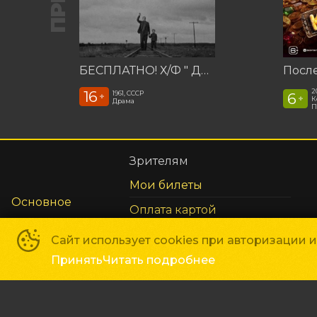
БЕСПЛАТНО! Х/Ф " Девять дней одного года"
2
16
1961, СССР
6
+
+
К
Драма
П
Зрителям
Мои билеты
Основное
Оплата картой
Возврат билетов
Сайт использует cookies при авторизации 
Правила и соглашения
Принять
Читать подробнее
Расписание
Афиша