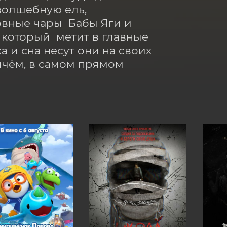
олшебную ель, 
ные чары  Бабы Яги и 
который  метит в главные 
а и сна несут они на своих 
чём, в самом прямом 