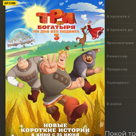
АРХИВ
В прокате с
В прокате до
Хронометраж
Режиссер
Продюсер
Сценарист
В ролях
Покой тр