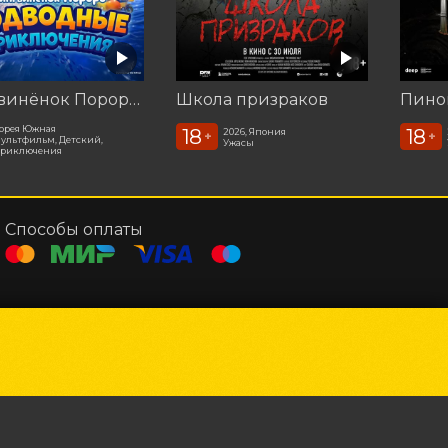
Пингвинёнок Пороро. Подводные приключения
Школа призраков
орея Южная
18
18
2026, Япония
+
+
ультфильм, Детский,
Ужасы
риключения
Способы оплаты