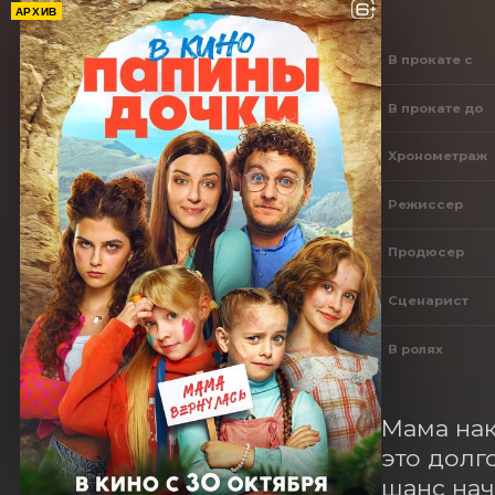
АРХИВ
В прокате с
В прокате до
Хронометраж
Режиссер
Продюсер
Сценарист
В ролях
Мама нак
это долг
шанс нач