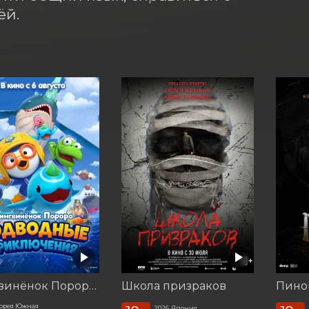
ёй.
Пингвинёнок Пороро. Подводные приключения
Школа призраков
орея Южная
2026, Япония