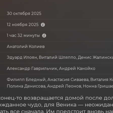
30 октября 2025
12 ноября 2025
1 час 32 минуты
Анатолий Колиев
Эдуард Илоян, Виталий Шляппо, Денис Жалинс
Александр Гаврильчик, Андрей Канойко
Филипп Бледный, Анастасия Сиваева, Виталия К
Полина Денисова, Андрей Леонов, Нонна Гришаев
онец-то возвращается домой после долг
ожданное чудо, для Веника — неожиданн
ать все сначала. Им предстоит вновь на