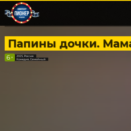
Папины дочки. Мам
6
2025, Россия
+
Комедия, Семейный