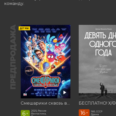
команду.
ПРЕДПРОДАЖА
ДЕТЯМ
Смешарики сквозь вселенные
2025, Россия
16
1961, СССР
6
+
+
Фантастика,
Драма