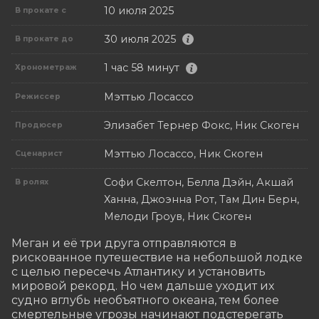
10 июля 2025
В прокате с
30 июля 2025
В прокате до
1 час 58 минут
Хронометраж
Мэттью Лосассо
Режиссер
Элизабет Тернер Фокс, Ник Скоген
Продюсер
Мэттью Лосассо, Ник Скоген
Сценарист
Софи Скелтон, Белла Дэйн, Акшай
В ролях
Ханна, Джоэнна Рот, Там Дин Берн,
Мелоди Гроув, Ник Скоген
Меган и её три друга отправляются в 
рискованное путешествие на небольшой лодке 
с целью пересечь Атлантику и установить 
мировой рекорд. Но чем дальше уходит их 
судно вглубь необъятного океана, тем более 
смертельные угрозы начинают подстерегать 