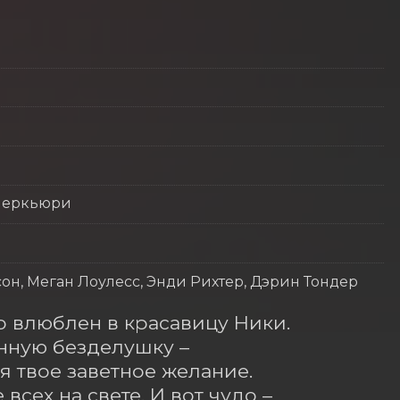
 Меркьюри
он, Меган Лоулесс, Энди Рихтер, Дэрин Тондер
 влюблен в красавицу Ники. 
нную безделушку – 
 твое заветное желание. 
сех на свете. И вот чудо – 