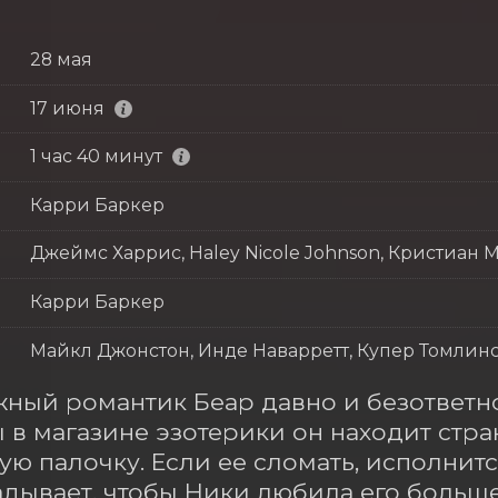
28 мая
17 июня
1 час 40 минут
Карри Баркер
Джеймс Харрис, Haley Nicole Johnson, Кристиан
Карри Баркер
Майкл Джонстон, Инде Наварретт, Купер Томлинс
ный романтик Беар давно и безответно
в магазине эзотерики он находит стра
ю палочку. Если ее сломать, исполнится
адывает, чтобы Ники любила его больше в