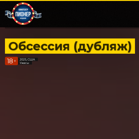
Обсессия (дубляж)
18
2025, США
+
Ужасы