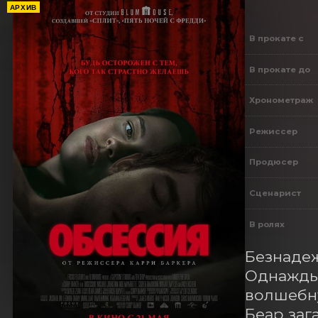
АРХИВ
В прокате с
В прокате до
Хронометраж
Режиссер
Продюсер
Сценарист
В ролях
Безнадеж
Однажды 
волшебну
Беар заг