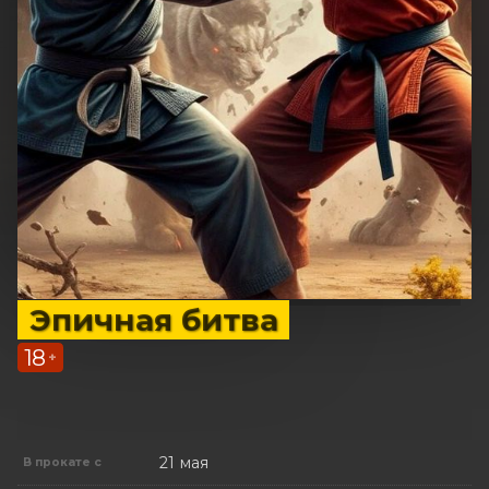
Эпичная битва
18
+
21 мая
В прокате с