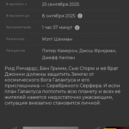
25 сентября 2025
В прокате с
8 октября 2025
В прокате до
1 час 57 минут
Хронометраж
Мэтт Шекман
Режиссер
Питер Камерон, Джош Фридман,
Продюсер
Джефф Каплан
Рид Ричардс, Бен Гримм, Сью Сторм и её брат 
Джонни должны защитить Землю от 
космического бога Галактуса и его 
приспешника — Серебряного Сёрфера. И если 
план Галактуса поглотить всю планету и всех её 
жителей кажется недостаточно ужасающим, 
ситуация внезапно становится личной.