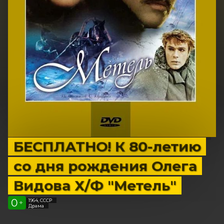
БЕСПЛАТНО! К 80-летию
со дня рождения Олега
Видова Х/Ф "Метель"
0
1964, СССР
+
Драма