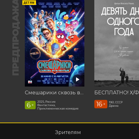
ПРЕДПРОДАЖА
ДЕТЯМ
Смешарики сквозь вселенные
2025, Россия
16
1961, СССР
6
+
+
Фантастика,
Драма
Приключенческая комедия
Зрителям