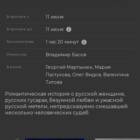
11 июня
В прокате с
11 июня
В прокате до
1 час 20 минут
Хронометраж
Владимир Басов
Режиссер
Георгий Мартынюк, Мария
В ролях
Пастухова, Олег Видов, Валентина
Титова
Романтическая история о русской женщине, 
русских гусарах, безумной любви и ужасной 
русской метели, непредсказуемо смешавшей 
несколько человеческих судеб.