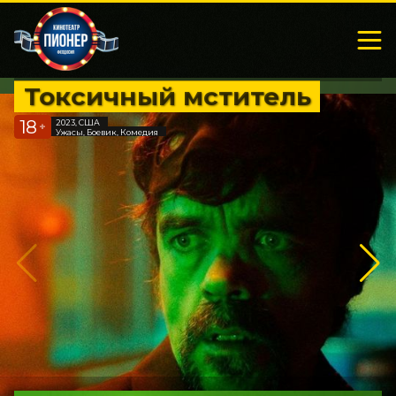
Токсичный мститель
18
2023, США
+
Ужасы, Боевик, Комедия