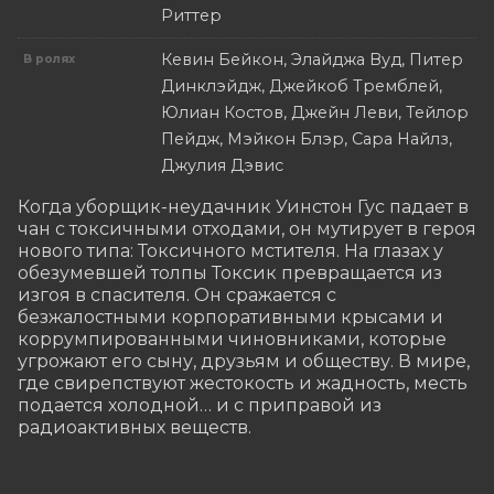
Риттер
Кевин Бейкон, Элайджа Вуд, Питер
В ролях
Динклэйдж, Джейкоб Тремблей,
Юлиан Костов, Джейн Леви, Тейлор
Пейдж, Мэйкон Блэр, Сара Найлз,
Джулия Дэвис
Когда уборщик-неудачник Уинстон Гус падает в 
чан с токсичными отходами, он мутирует в героя 
нового типа: Токсичного мстителя. На глазах у 
обезумевшей толпы Токсик превращается из 
изгоя в спасителя. Он сражается с 
безжалостными корпоративными крысами и 
коррумпированными чиновниками, которые 
угрожают его сыну, друзьям и обществу. В мире, 
где свирепствуют жестокость и жадность, месть 
подается холодной… и с приправой из 
радиоактивных веществ.