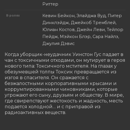
Риттер
Кевин Бейкон, Элайджа Вуд, Питер
В ролях
Динклэйдж, Джейкоб Тремблей,
Юлиан Костов, Джейн Леви, Тейлор
Пейдж, Мэйкон Блэр, Сара Найлз,
Джулия Дэвис
Когда уборщик-неудачник Уинстон Гус падает в 
чан с токсичными отходами, он мутирует в героя 
нового типа: Токсичного мстителя. На глазах у 
обезумевшей толпы Токсик превращается из 
изгоя в спасителя. Он сражается с 
безжалостными корпоративными крысами и 
коррумпированными чиновниками, которые 
угрожают его сыну, друзьям и обществу. В мире, 
где свирепствуют жестокость и жадность, месть 
подается холодной… и с приправой из 
радиоактивных веществ.