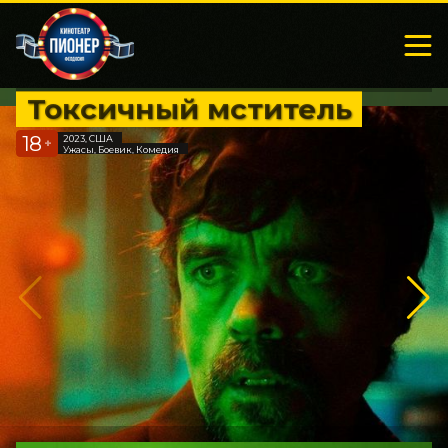
Токсичный мститель
18
2023, США
+
Ужасы, Боевик, Комедия