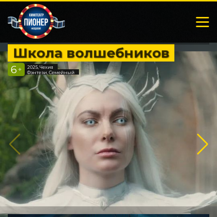
Школа волшебников
6
2025, Чехия
+
Фэнтези, Семейный