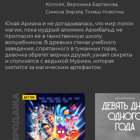
Konícek, Вероника Бартакова,
Симона Змрзла, Томаш Новотны
Юная Ариана и не догадывалась, что мир полон 
магии, пока мудрый алхимик Архибальд не 
пригласил её в таинственную школу 
волшебников. В древних стенах учебного 
заведения, спрятанного в туманных горах, 
девочка обретёт верных друзей, узнает секреты 
и столкнётся с ведьмой Муриен, которая 
охотится за магическим артефактом.
ПРЕДПРОДАЖА
ДЕТЯМ