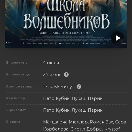
4 июня
В прокате с
24 июня
В прокате до
1 час 56 минут
Хронометраж
Петр Кубик, Лукаш Парик
Режиссер
Петр Кубик, Лукаш Парик
Сценарист
Магдалена Мюллер, Роман Зах, Сара
В ролях
Корбелова, Сирил Добры, Krystof