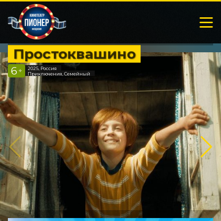
Простоквашино
6
2025, Россия
+
Приключения, Семейный