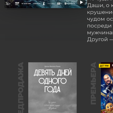
Даши, о 
крушение
чудом ос
посреди 
мужчинам
Другой 
ПРЕДПРОДАЖА
ПРЕМЬЕРА
ДЕТЯМ