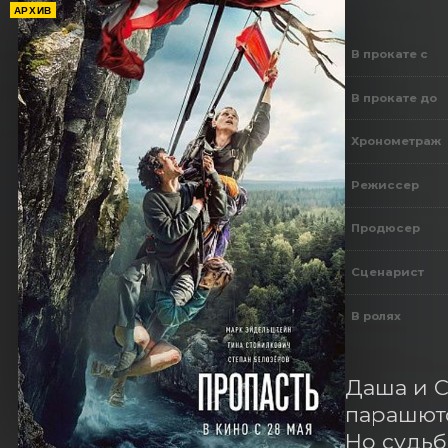
АРХИВ
В прокате с
В прокате до
Хронометраж
Режиссер
Продюсер
Сценарист
В ролях
Даша и С
парашюто
Но судьб