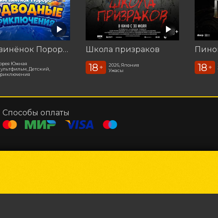
Пингвинёнок Пороро. Подводные приключения
Школа призраков
орея Южная
18
18
2026, Япония
+
+
ультфильм, Детский,
Ужасы
риключения
Способы оплаты