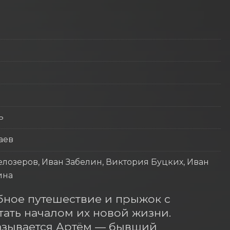
ь
аев
лозеров, Иван Забелин, Виктория Буцких, Иван
ина
ное путешествие и прыжок с 
ть началом их новой жизни. 
азывается Артём — бывший 