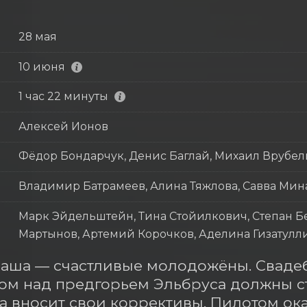
28 мая
10 июня
1 час 22 минуты
Алексей Ионов
Фёдор Бондарчук, Денис Баглай, Михаил Врубел
Владимир Батрамеев, Алина Тяжлова, Савва Мин
Марк Эйдельштейн, Тина Стойилкович, Степан Бе
Мартынов, Артемий Корочков, Аделина Гизатулл
аша — счастливые молодожёны. Свадеб
м над предгорьем Эльбруса должны ста
а вносит свои коррективы. Пилотом ок