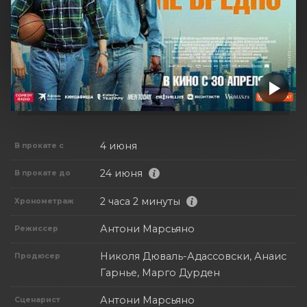
4 июня
В прокате с
24 июня
В прокате до
2 часа 2 минуты
Хронометраж
Антони Марсьяно
Режиссер
Николя Дюваль-Адассовски, Анаис
Продюсер
Гарнье, Марго Дурден
Антони Марсьяно
Сценарист