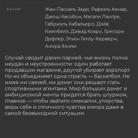
Жан-Паскаль Зади, Рафаэль Кенар,
В ролях
Джош Касобон, Магали Лангре,
Габриэль Кабальеро, Дэйв
Кэмпбелл, Дэвид Кларк, Грегори
Дефлер, Этьен Гиллу-Керверн,
Анора Хэнли
Случай сводит двоих парней, чья жизнь полна 
неудач и неустроенности: один работает 
продавцом магазине, другой убирает аэропорт. 
Но их объединяет одна страсть — баскетбол. Не 
имея ни связей, ни денег они решают стать 
спортивными агентами. Мир больших денег и 
амбициозной мечты придется брать штурмом, 
главное — чтобы хватило смекалки, упорства, 
веры себя и отличного чувства юмора даже в 
самой безвыходной ситуации.