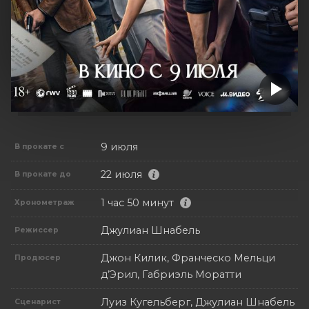
9 июля
В прокате с
22 июля
В прокате до
1 час 50 минут
Хронометраж
Джулиан Шнабель
Режиссер
Джон Килик, Франческо Мельци
Продюсер
д’Эрил, Габриэль Моратти
Луиз Кугельберг, Джулиан Шнабель
Сценарист