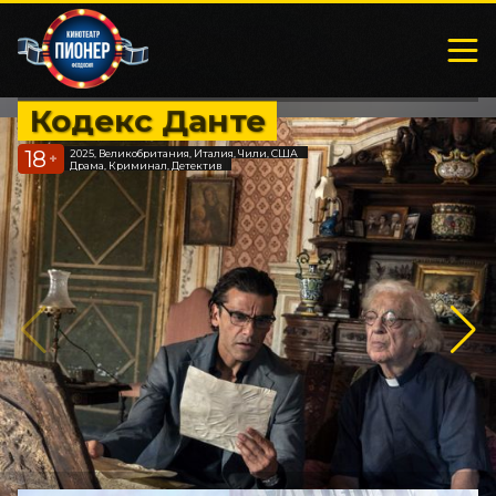
Кодекс Данте
18
2025, Великобритания, Италия, Чили, США
+
Драма, Криминал, Детектив