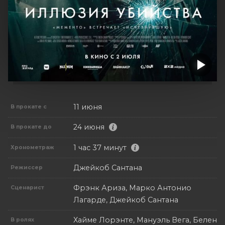
11 июня
В прокате с
24 июня
В прокате до
1 час 37 минут
Хронометраж
Джейкоб Сантана
Режиссер
Фрэнк Ариза, Марко Антонио
Сценарист
Лагарде, Джейкоб Сантана
Хайме Лорэнте, Мануэль Вега, Белен
В ролях