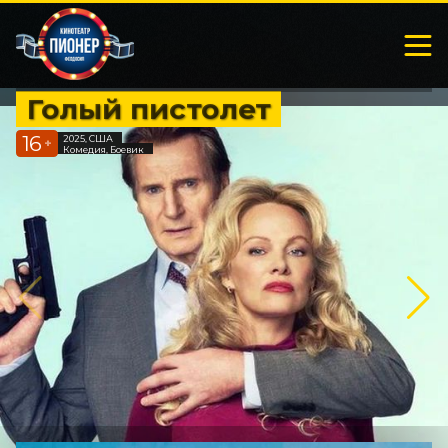
Голый пистолет
16
2025, США
+
Комедия, Боевик