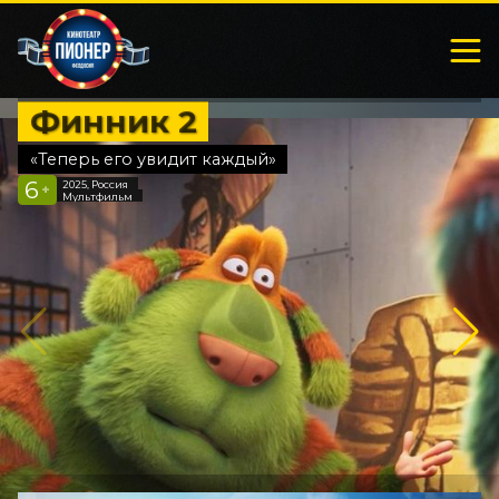
Финник 2
«Теперь его увидит каждый»
6
2025, Россия
+
Мультфильм