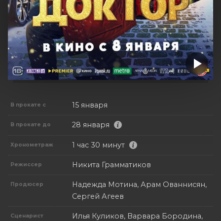
15 января
В прокате с
28 января
В прокате до
1 час 30 минут
Хронометраж
Никита Грамматиков
Режиссер
Надежда Мотина, Арам Ованнисян,
Продюсер
Сергей Агеев
Илья Куликов, Варвара Бородина,
Сценарист