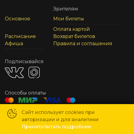
Зрителям
Основное
Мои билеты
Оплата картой
Расписание
Возврат билетов
Афиша
Правила и соглашения
Подписывайся
Способы оплаты
Сайт использует cookies при
Сеть кинотеатров «Мир Кино»
©
2018-
2026
авторизации и для аналитики
Powered by
p24.app
Принять
Читать подробнее