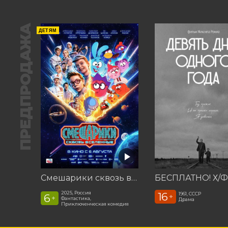
ПРЕДПРОДАЖА
ДЕТЯМ
Смешарики сквозь вселенные
2025, Россия
16
1961, СССР
6
+
+
Фантастика,
Драма
Приключенческая комедия