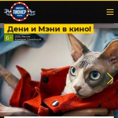
Дени и Мэни в кино!
6
2026, Россия
+
Комедия, Семейный