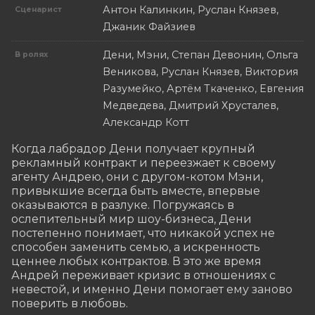
Антон Калинкин, Руслан Князев,
Сценарист
Джаник Файзиев
Дени, Мэни, Степан Девонин, Ольга
В ролях
Веникова, Руслан Князев, Виктория
Разумейко, Артём Ткаченко, Евгения
Медведева, Дмитрий Хрусталев,
Александр Котт
Когда лабрадор Дени получает крупный 
рекламный контракт и переезжает к своему 
агенту Андрею, они с другом-котом Мэни, 
привыкшие всегда быть вместе, впервые 
оказываются в разлуке. Погружаясь в 
ослепительный мир шоу-бизнеса, Дени 
постепенно понимает, что никакой успех не 
способен заменить семью, а искренность 
ценнее любых контрактов. В это же время 
Андрей переживает кризис в отношениях с 
невестой, и именно Дени помогает ему заново 
поверить в любовь.