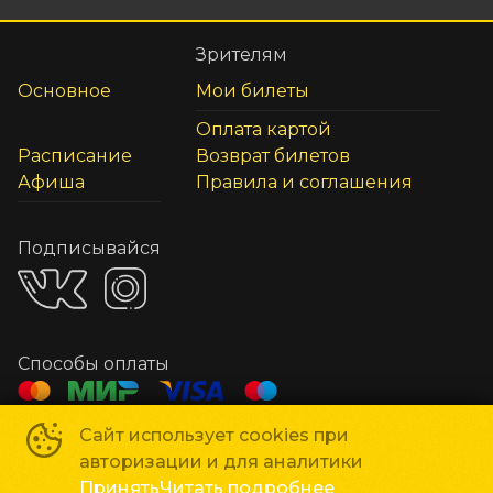
Зрителям
Основное
Мои билеты
Оплата картой
Расписание
Возврат билетов
Афиша
Правила и соглашения
Подписывайся
Способы оплаты
Сайт использует cookies при
Сеть кинотеатров «Мир Кино»
©
2018-
2026
авторизации и для аналитики
Powered by
p24.app
Принять
Читать подробнее