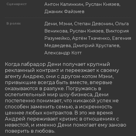
Антон Калинкин, Руслан Князев,
Сценарист
Джаник Файзиев
Дени, Мэни, Степан Девонин, Ольга
В ролях
Веникова, Руслан Князев, Виктория
Разумейко, Артём Ткаченко, Евгения
Медведева, Дмитрий Хрусталев,
Александр Котт
Когда лабрадор Дени получает крупный 
рекламный контракт и переезжает к своему 
агенту Андрею, они с другом-котом Мэни, 
привыкшие всегда быть вместе, впервые 
оказываются в разлуке. Погружаясь в 
ослепительный мир шоу-бизнеса, Дени 
постепенно понимает, что никакой успех не 
способен заменить семью, а искренность 
ценнее любых контрактов. В это же время 
Андрей переживает кризис в отношениях с 
невестой, и именно Дени помогает ему заново 
поверить в любовь.