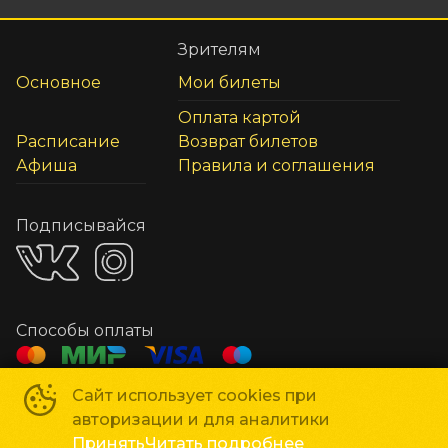
Зрителям
Основное
Мои билеты
Оплата картой
Расписание
Возврат билетов
Афиша
Правила и соглашения
Подписывайся
Способы оплаты
Сайт использует cookies при
Сеть кинотеатров «Мир Кино»
©
2018-
2026
авторизации и для аналитики
Powered by
p24.app
Принять
Читать подробнее