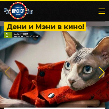
Дени и Мэни в кино!
6
2026, Россия
+
Комедия, Семейный