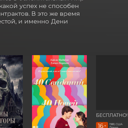
какой успех не способен 
трактов. В это же время 
стой, и именно Дени 
16
1980, США
+
Драма