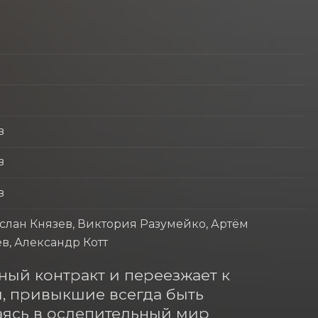
в
в
в
услан Князев, Виктория Разумейко, Артём
в, Александр Котт
ый контракт и переезжает к 
, привыкшие всегда быть 
аясь в ослепительный мир 