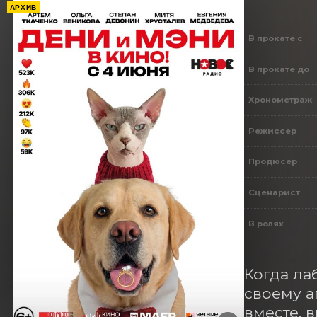
АРХИВ
В прокате с
В прокате до
Хронометраж
Режиссер
Продюсер
Сценарист
В ролях
Когда ла
своему а
вместе, 