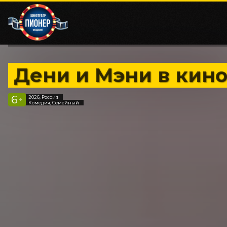
Дени и Мэни в кино
6
2026, Россия
+
Комедия, Семейный