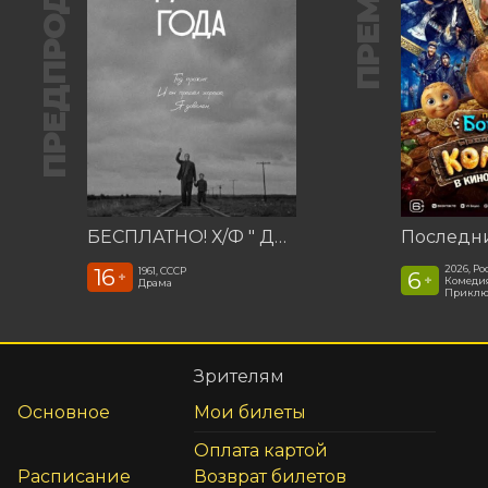
ПРЕДПРОДАЖА
БЕСПЛАТНО! Х/Ф " Девять дней одного года"
2026, Ро
16
1961, СССР
6
+
+
Комедия
Драма
Приклю
Зрителям
Основное
Мои билеты
Оплата картой
Расписание
Возврат билетов