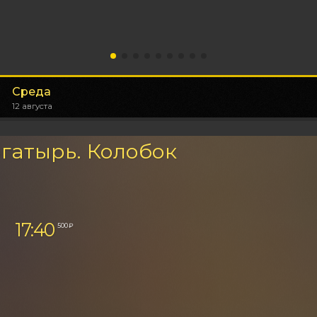
Среда
12 августа
гатырь. Колобок
17:40
500 ₽