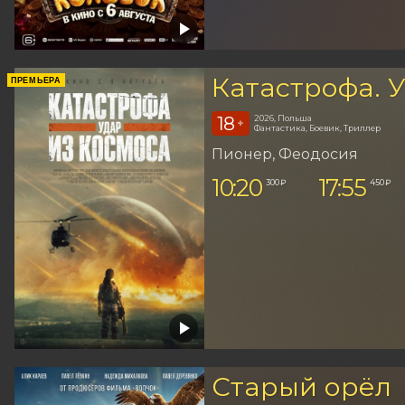
Катастрофа. 
ПРЕМЬЕРА
18
2026, Польша
+
Фантастика, Боевик, Триллер
Пионер
, Феодосия
10:20
17:55
300 ₽
450 ₽
Старый орёл