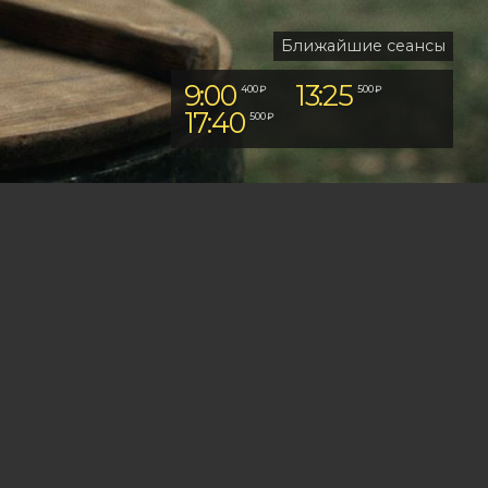
Ближайшие сеансы
9:00
13:25
400 ₽
500 ₽
17:40
500 ₽