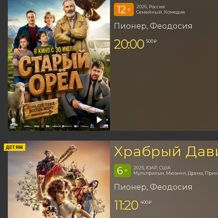
12
2026, Россия
+
Семейный, Комедия
Пионер
, Феодосия
20:00
500 ₽
Храбрый Дав
ДЕТЯМ
6
2025, ЮАР, США
+
Мультфильм, Мюзикл, Драма, При
Пионер
, Феодосия
11:20
400 ₽