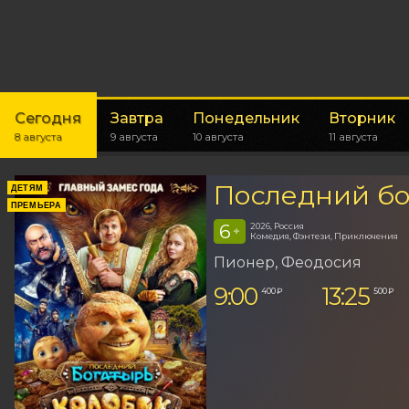
Сегодня
Завтра
Понедельник
Вторник
8 августа
9 августа
10 августа
11 августа
Последний бо
ДЕТЯМ
ПРЕМЬЕРА
6
2026, Россия
+
Комедия, Фэнтези, Приключения
Пионер
, Феодосия
9:00
13:25
400 ₽
500 ₽