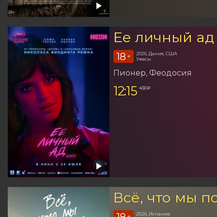
Ее личный ад
18
2026, Дания, США
+
Ужасы
Пионер
, Феодосия
12:15
450 ₽
Всё, что мы п
18
2026, Испания
+