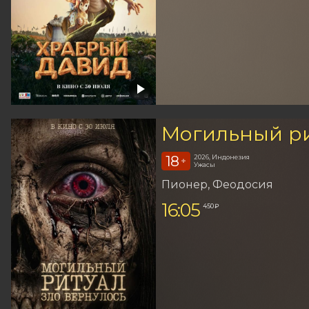
Могильный ри
18
2026, Индонезия
+
Ужасы
Пионер
, Феодосия
16:05
450 ₽