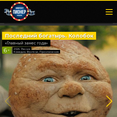
Последний богатырь. Колобок
Смешари
«Главный замес года»
«Дети здесь 
6
6
2026, Россия
2025, Россия
+
+
Комедия, Фэнтези, Приключения
Фантастика,