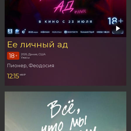
Ее личный ад
18
2026, Дания, США
+
Ужасы
Пионер
, Феодосия
12:15
450 ₽