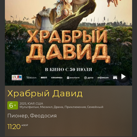
Храбрый Давид
6
2025, ЮАР, США
+
Мультфильм, Мюзикл, Драма, Приключения, Семейный
Пионер
, Феодосия
11:20
400 ₽