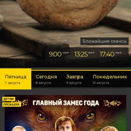
Ближайшие сеансы
9:00
13:25
17:40
400 ₽
500 ₽
500 ₽
Пятница
Сегодня
Завтра
Понедельник
7 августа
8 августа
9 августа
10 августа
ДЕТЯМ
ПРЕМЬЕРА