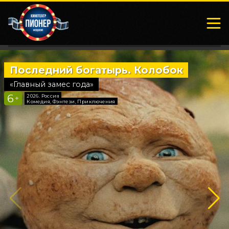
Последний богатырь. Колобок
Старый 
12
2026, Росси
«Главный замес года»
+
Семейный,
Комедия
6
2026, Россия
+
Комедия, Фэнтези, Приключения