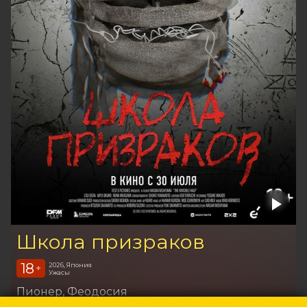
Школа призраков
18
2026, Япония
+
Ужасы
Пионер
, Феодосия