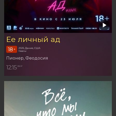
Ее личный ад
18
2026, Дания, США
+
Ужасы
Пионер
, Феодосия
12:15
350 ₽