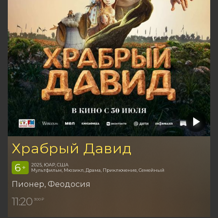
Храбрый Давид
6
2025, ЮАР, США
+
Мультфильм, Мюзикл, Драма, Приключения, Семейный
Пионер
, Феодосия
11:20
300 ₽